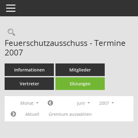
Toggle navigation
Rechercheauswahl
Feuerschutzausschuss - Termine
2007
Informationen
Mitglieder
Vertreter
Sitzungen
Monat
Juni
2007
Aktuell
Gremium auswählen