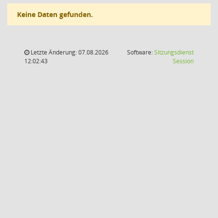
Keine Daten gefunden.
Letzte Änderung: 07.08.2026
Software:
Sitzungsdienst
(Wird in
12:02:43
Session