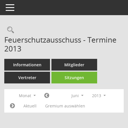
Toggle navigation
Rechercheauswahl
Feuerschutzausschuss - Termine
2013
Informationen
Mitglieder
Vertreter
Sitzungen
Monat
Juni
2013
Aktuell
Gremium auswählen