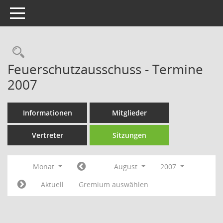
Toggle navigation
Rechercheauswahl
Feuerschutzausschuss - Termine
2007
Informationen
Mitglieder
Vertreter
Sitzungen
Monat
August
2007
Aktuell
Gremium auswählen