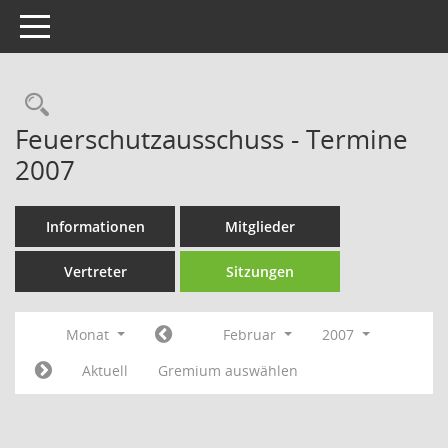
Toggle navigation
Rechercheauswahl
Feuerschutzausschuss - Termine
2007
Informationen
Mitglieder
Vertreter
Sitzungen
Monat
Februar
2007
Aktuell
Gremium auswählen