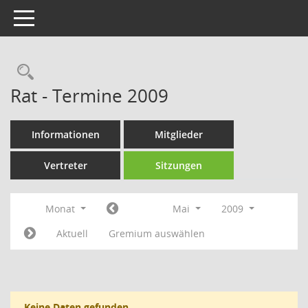
Toggle navigation
Rechercheauswahl
Rat - Termine 2009
Informationen
Mitglieder
Vertreter
Sitzungen
Monat
Mai
2009
Aktuell
Gremium auswählen
Keine Daten gefunden.