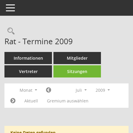
Toggle navigation
Rechercheauswahl
Rat - Termine 2009
Informationen
Mitglieder
Vertreter
Sitzungen
Monat
Juli
2009
Aktuell
Gremium auswählen
Keine Daten gefunden.