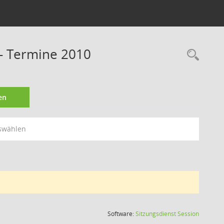
- Termine 2010
Rec
en
swählen
(Wird in
Software:
Sitzungsdienst
Session