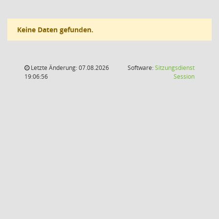
Keine Daten gefunden.
Letzte Änderung: 07.08.2026
Software:
Sitzungsdienst
(Wird in
19:06:56
Session