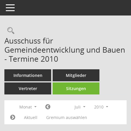
Toggle navigation
Rechercheauswahl
Ausschuss für
Gemeindeentwicklung und Bauen
- Termine 2010
Informationen
Mitglieder
Vertreter
Sitzungen
Monat
Juli
2010
Aktuell
Gremium auswählen