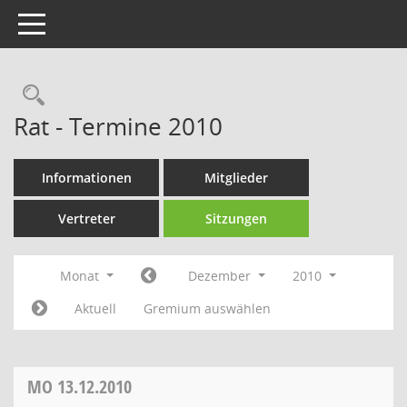
Toggle navigation
Rechercheauswahl
Rat - Termine 2010
Informationen
Mitglieder
Vertreter
Sitzungen
Monat
Dezember
2010
Aktuell
Gremium auswählen
MO
13.12.2010