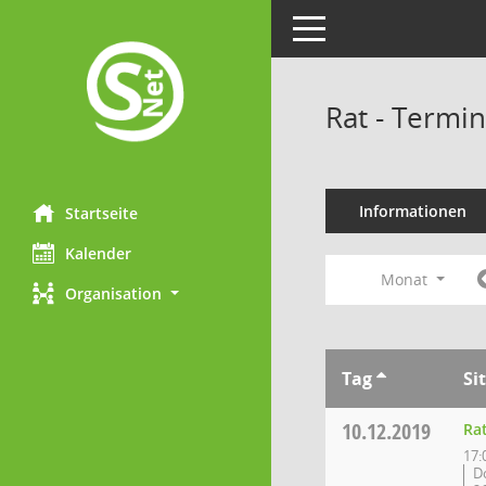
Toggle navigation
Rat - Termi
Informationen
Startseite
Kalender
Monat
Organisation
Tag
Si
10.12.2019
Ra
17:
D