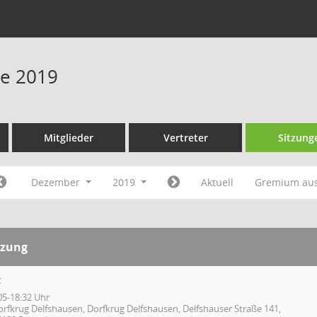
ne 2019
Mitglieder
Vertreter
Sitzung
Dezember
2019
Aktuell
Gremium au
tzung
t
05-18:32 Uhr
orfkrug Delfshausen, Dorfkrug Delfshausen, Delfshauser Straße 141,