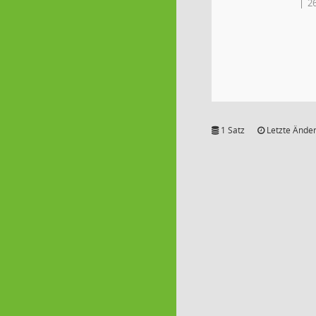
2
1 Satz
Letzte Änder