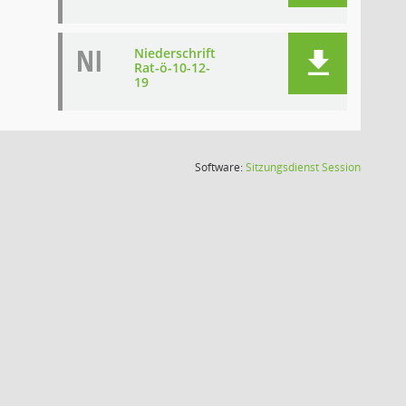
NI
Niederschrift
Rat-ö-10-12-
19
(Wird in
Software:
Sitzungsdienst
Session