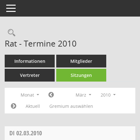
Toggle navigation
Rechercheauswahl
Rat - Termine 2010
Informationen
Mitglieder
Vertreter
Sitzungen
Monat
März
2010
Aktuell
Gremium auswählen
DI
02.03.2010