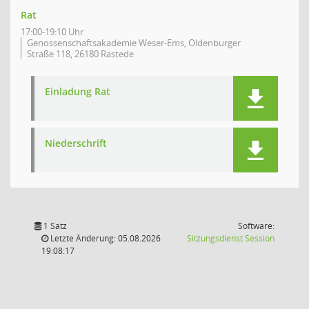
Rat
17:00-19:10 Uhr
Genossenschaftsakademie Weser-Ems, Oldenburger
Straße 118, 26180 Rastede
Einladung Rat
Niederschrift
1 Satz
Software:
(Wird in
Letzte Änderung: 05.08.2026
Sitzungsdienst
Session
19:08:17