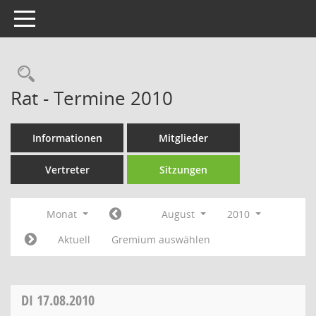
Toggle navigation
Rechercheauswahl
Rat - Termine 2010
Informationen
Mitglieder
Vertreter
Sitzungen
Monat
August
2010
Aktuell
Gremium auswählen
DI
17.08.2010