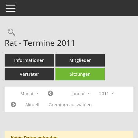
Toggle navigation
Rechercheauswahl
Rat - Termine 2011
Informationen
Mitglieder
Vertreter
Sitzungen
Monat
Januar
2011
Aktuell
Gremium auswählen
Keine Daten gefunden.