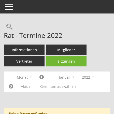
Toggle navigation
Rechercheauswahl
Rat - Termine 2022
Informationen
Mitglieder
Vertreter
Sitzungen
Monat
Januar
2022
Aktuell
Gremium auswählen
Keine Daten gefunden.