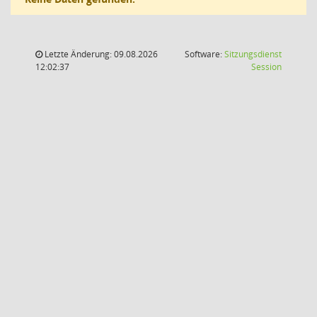
Letzte Änderung: 09.08.2026
Software:
Sitzungsdienst
(Wird in
12:02:37
Session