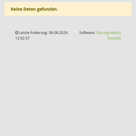
Keine Daten gefunden.
Letzte Änderung: 09.08.2026
Software:
Sitzungsdienst
(Wird in
12:02:37
Session