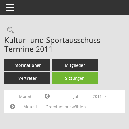
Toggle navigation
Rechercheauswahl
Kultur- und Sportausschuss -
Termine 2011
Informationen
Mitglieder
Vertreter
Sitzungen
Monat
Juli
2011
Aktuell
Gremium auswählen