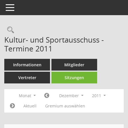
Toggle navigation
Rechercheauswahl
Kultur- und Sportausschuss -
Termine 2011
Informationen
Mitglieder
Vertreter
Sitzungen
Monat
Dezember
2011
Aktuell
Gremium auswählen