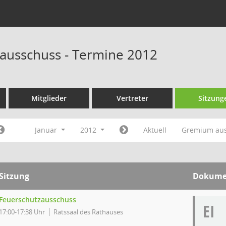
ausschuss - Termine 2012
Mitglieder
Vertreter
Sitzung
Januar
2012
Aktuell
Gremium au
Sitzung
Dokume
Feuerschutzausschuss
EI
17:00-17:38 Uhr
Ratssaal des Rathauses