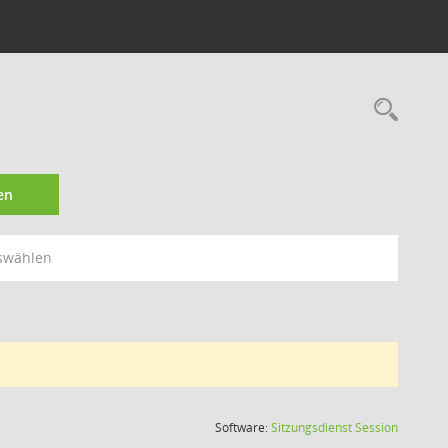
Rec
en
swählen
(Wird in
Software:
Sitzungsdienst
Session