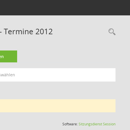
- Termine 2012
Rec
en
swählen
(Wird in
Software:
Sitzungsdienst
Session