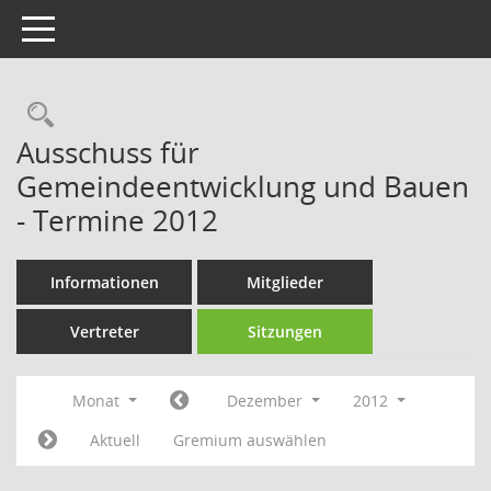
Toggle navigation
Rechercheauswahl
Ausschuss für
Gemeindeentwicklung und Bauen
- Termine 2012
Informationen
Mitglieder
Vertreter
Sitzungen
Monat
Dezember
2012
Aktuell
Gremium auswählen