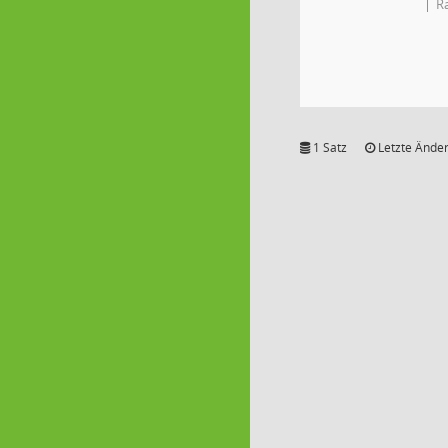
R
1 Satz
Letzte Änder