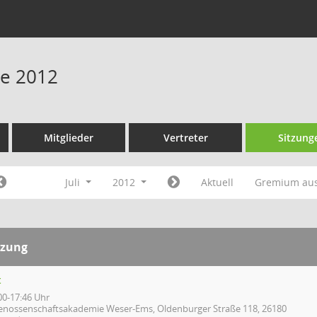
ne 2012
Mitglieder
Vertreter
Sitzung
Juli
2012
Aktuell
Gremium au
tzung
t
00-17:46 Uhr
enossenschaftsakademie Weser-Ems, Oldenburger Straße 118, 26180