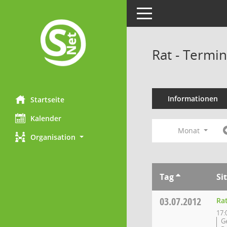
Toggle navigation
Rat - Termi
Informationen
Startseite
Kalender
Monat
Organisation
Tag
Si
03.07.2012
Ra
17:
G