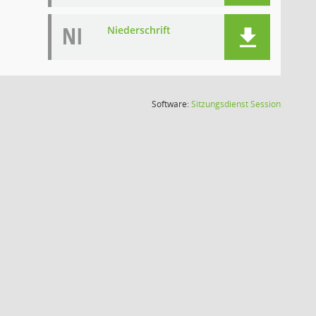
NI
Niederschrift
(Wird in
Software:
Sitzungsdienst
Session