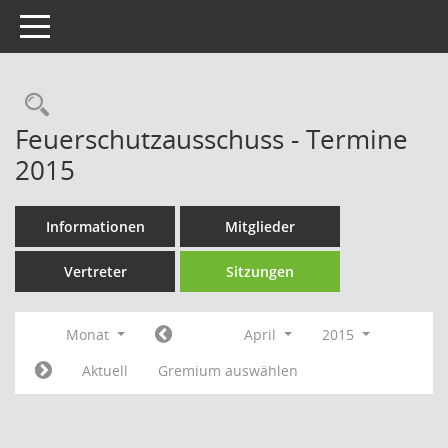
Toggle navigation
Rechercheauswahl
Feuerschutzausschuss - Termine
2015
Informationen
Mitglieder
Vertreter
Sitzungen
Monat
April
2015
Aktuell
Gremium auswählen