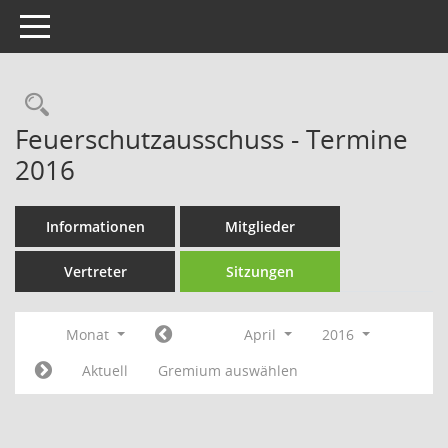
Toggle navigation
Rechercheauswahl
Feuerschutzausschuss - Termine
2016
Informationen
Mitglieder
Vertreter
Sitzungen
Monat
April
2016
Aktuell
Gremium auswählen