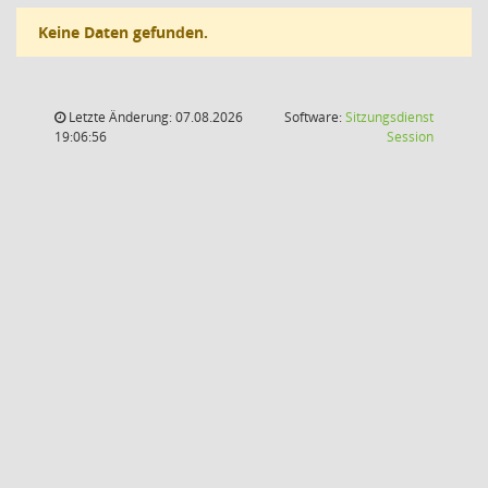
Keine Daten gefunden.
Letzte Änderung: 07.08.2026
Software:
Sitzungsdienst
(Wird in
19:06:56
Session