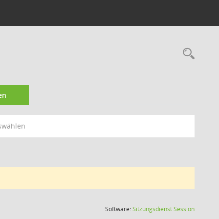
Rec
en
swählen
(Wird in
Software:
Sitzungsdienst
Session