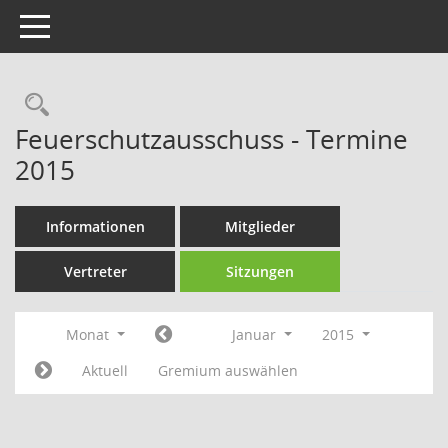
Toggle navigation
Rechercheauswahl
Feuerschutzausschuss - Termine
2015
Informationen
Mitglieder
Vertreter
Sitzungen
Monat
Januar
2015
Aktuell
Gremium auswählen