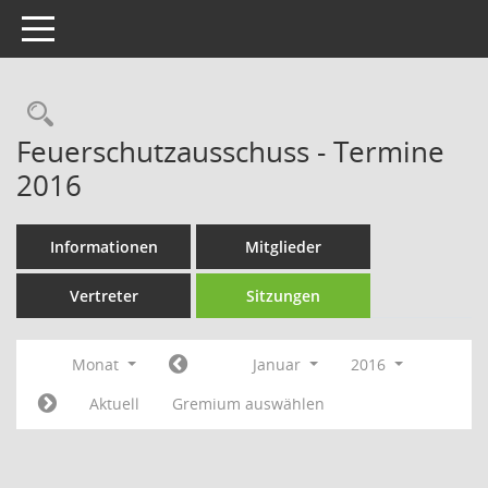
Toggle navigation
Rechercheauswahl
Feuerschutzausschuss - Termine
2016
Informationen
Mitglieder
Vertreter
Sitzungen
Monat
Januar
2016
Aktuell
Gremium auswählen