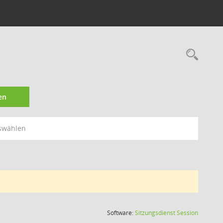
Rec
en
swählen
(Wird in
Software:
Sitzungsdienst
Session