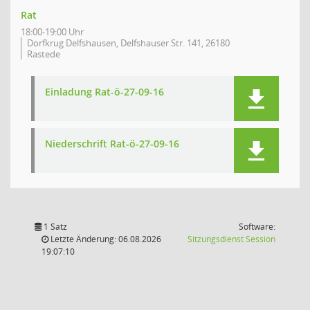
Rat
18:00-19:00 Uhr
Dorfkrug Delfshausen, Delfshauser Str. 141, 26180
Rastede
Einladung Rat-ö-27-09-16
Niederschrift Rat-ö-27-09-16
1 Satz
Software:
(Wird in
Letzte Änderung: 06.08.2026
Sitzungsdienst
Session
19:07:10