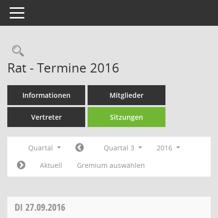
Toggle navigation
Rechercheauswahl
Rat - Termine 2016
Informationen
Mitglieder
Vertreter
Sitzungen
Quartal
Quartal 3
2016
Aktuell
Gremium auswählen
DI
27.09.2016