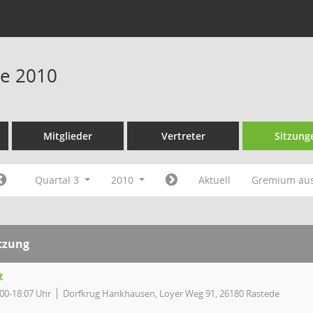
ne 2010
Mitglieder
Vertreter
Sitzung
Quartal 3
2010
Aktuell
Gremium au
tzung
t
:00-18:07 Uhr
Dorfkrug Hankhausen, Loyer Weg 91, 26180 Rastede