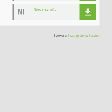
NI
Niederschrift
(Wird in
Software:
Sitzungsdienst
Session