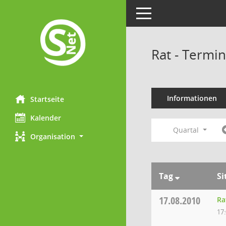
Toggle navigation
Rat - Termi
Informationen
Startseite
Kalender
Quartal
Organisation
Tag
Si
17.08.2010
Ra
17