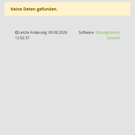
Keine Daten gefunden.
Letzte Änderung: 09.08.2026
Software:
Sitzungsdienst
(Wird in
12:02:37
Session