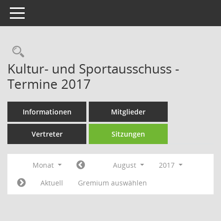
Toggle navigation
Rechercheauswahl
Kultur- und Sportausschuss -
Termine 2017
Informationen
Mitglieder
Vertreter
Sitzungen
Monat
August
2017
Aktuell
Gremium auswählen