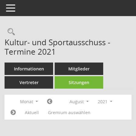
Toggle navigation
Rechercheauswahl
Kultur- und Sportausschuss -
Termine 2021
Informationen
Mitglieder
Vertreter
Sitzungen
Monat
August
2021
Aktuell
Gremium auswählen