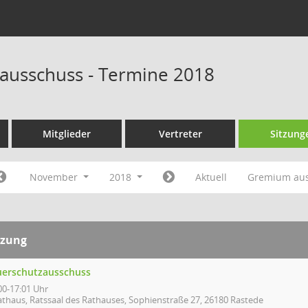
ausschuss - Termine 2018
Mitglieder
Vertreter
Sitzung
November
2018
Aktuell
Gremium au
tzung
uerschutzausschuss
00-17:01 Uhr
athaus, Ratssaal des Rathauses, Sophienstraße 27, 26180 Rastede