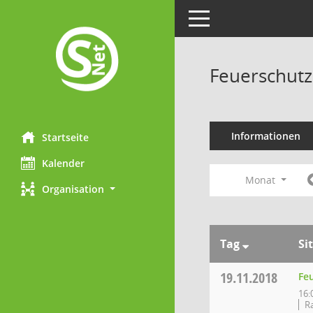
Toggle navigation
Feuerschutz
Informationen
Startseite
Kalender
Monat
Organisation
Tag
Si
19.11.2018
Fe
16:
R