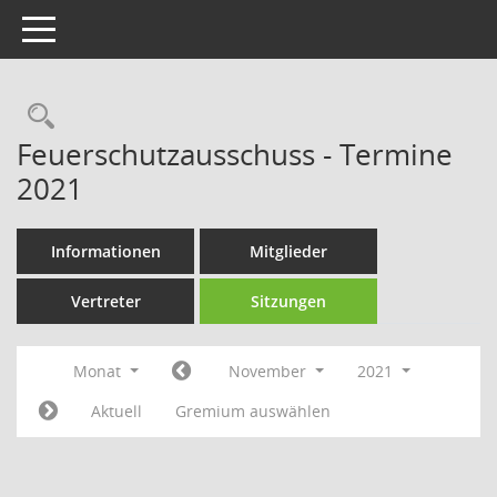
Toggle navigation
Rechercheauswahl
Feuerschutzausschuss - Termine
2021
Informationen
Mitglieder
Vertreter
Sitzungen
Monat
November
2021
Aktuell
Gremium auswählen