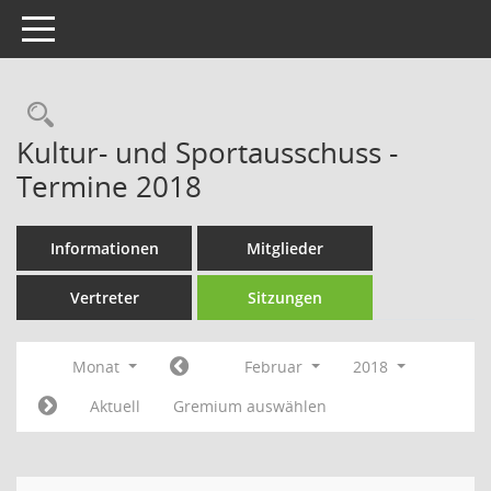
Toggle navigation
Rechercheauswahl
Kultur- und Sportausschuss -
Termine 2018
Informationen
Mitglieder
Vertreter
Sitzungen
Monat
Februar
2018
Aktuell
Gremium auswählen