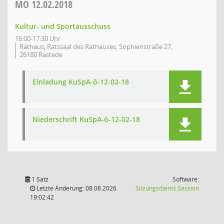
MO
12.02.2018
Kultur- und Sportausschuss
16:00-17:30 Uhr
Rathaus, Ratssaal des Rathauses, Sophienstraße 27,
26180 Rastede
Einladung KuSpA-ö-12-02-18
Niederschrift KuSpA-ö-12-02-18
1 Satz
Software:
(Wird in
Letzte Änderung: 08.08.2026
Sitzungsdienst
Session
19:02:42