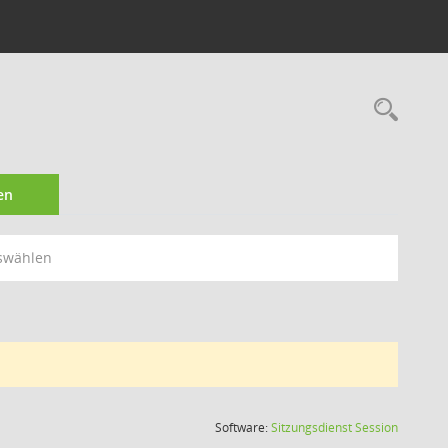
Rec
en
swählen
(Wird in
Software:
Sitzungsdienst
Session