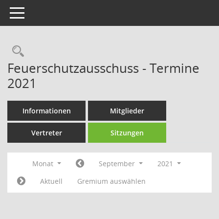
Toggle navigation
Rechercheauswahl
Feuerschutzausschuss - Termine
2021
Informationen
Mitglieder
Vertreter
Sitzungen
Monat
September
2021
Aktuell
Gremium auswählen