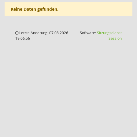
Keine Daten gefunden.
Letzte Änderung: 07.08.2026
Software:
Sitzungsdienst
(Wird in
19:06:56
Session