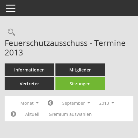
Toggle navigation
Rechercheauswahl
Feuerschutzausschuss - Termine
2013
Informationen
Mitglieder
Vertreter
Sitzungen
Monat
September
2013
Aktuell
Gremium auswählen