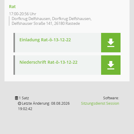
Rat
17:00-20:56 Uhr
Dorfkrug Delfshausen, Dorfkrug Delfshausen,
Delfshauser Straße 141, 26180 Rastede
Einladung Rat-ö-13-12-22
Niederschrift Rat-ö-13-12-22
1 Satz
Software:
(Wird in
Letzte Änderung: 08.08.2026
Sitzungsdienst
Session
19:02:42