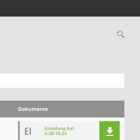
Rec
Dokumente
EI
Einladung Rat-
ö-28-10-24