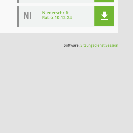
NI
Niederschrift
Rat-ö-10-12-24
(Wird in
Software:
Sitzungsdienst
Session