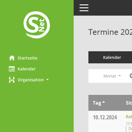
Toggle navigation
Termine 20
Kalender
Startseite
Kalender
Monat
Organisation
Tag
Si
10.12.2024
Ra
17:
D