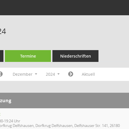
24
Termine
Niederschriften
Dezember
2024
Aktuell
tzung
t
00-19:24 Uhr
orfkrug Delfshausen, Dorfkrug Delfshausen, Delfshauser Str. 141, 26180