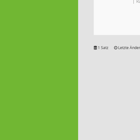
R
1 Satz
Letzte Änder