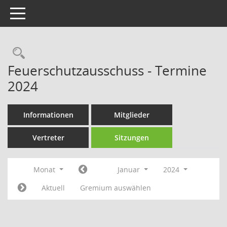
Toggle navigation
Rechercheauswahl
Feuerschutzausschuss - Termine
2024
Informationen
Mitglieder
Vertreter
Sitzungen
Monat
Januar
2024
Aktuell
Gremium auswählen