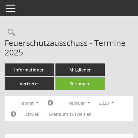
Toggle navigation
Rechercheauswahl
Feuerschutzausschuss - Termine
2025
Informationen
Mitglieder
Vertreter
Sitzungen
Monat
Februar
2025
Aktuell
Gremium auswählen