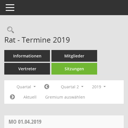
Toggle navigation
Rechercheauswahl
Rat - Termine 2019
Informationen
Mitglieder
Vertreter
Sitzungen
Quartal
Quartal 2
2019
Aktuell
Gremium auswählen
MO
01.04.2019