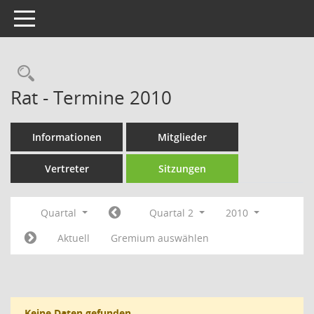
Toggle navigation
Rechercheauswahl
Rat - Termine 2010
Informationen
Mitglieder
Vertreter
Sitzungen
Quartal
Quartal 2
2010
Aktuell
Gremium auswählen
Keine Daten gefunden.