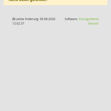
Letzte Änderung: 09.08.2026
Software:
Sitzungsdienst
(Wird in
12:02:37
Session