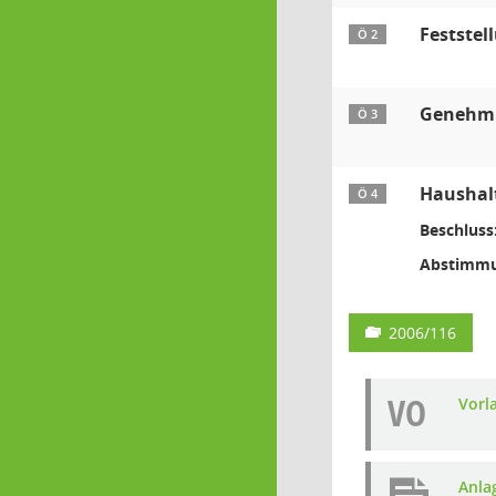
Feststel
Ö 2
Genehmig
Ö 3
Haushal
Ö 4
Beschluss
Abstimmu
2006/116
VO
Vorl
Anla