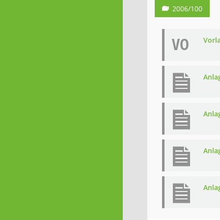
2006/100
VO
Vorl
Anla
Anla
Anla
Anla