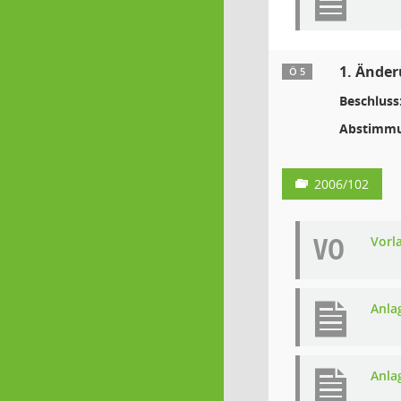
1. Änder
Ö 5
Beschluss
Abstimmu
2006/102
VO
Vorl
Anla
Anla