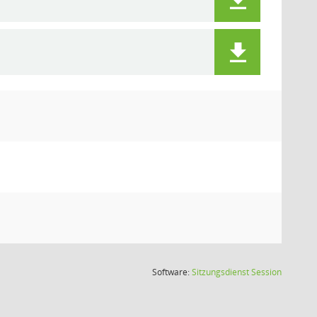
(Wird in
Software:
Sitzungsdienst
Session