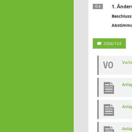
1. Änder
Ö 8
Beschluss
Abstimmu
2006/103
VO
Vorl
Anla
Anla
Anla