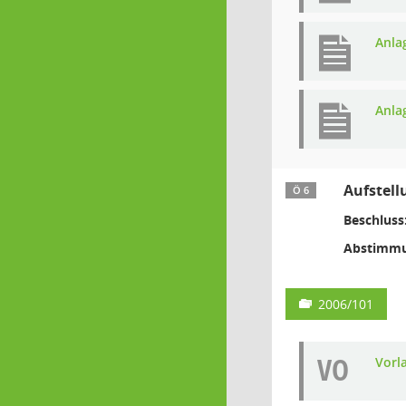
Anla
Anla
Aufstell
Ö 6
Beschluss
Abstimmu
2006/101
VO
Vorl