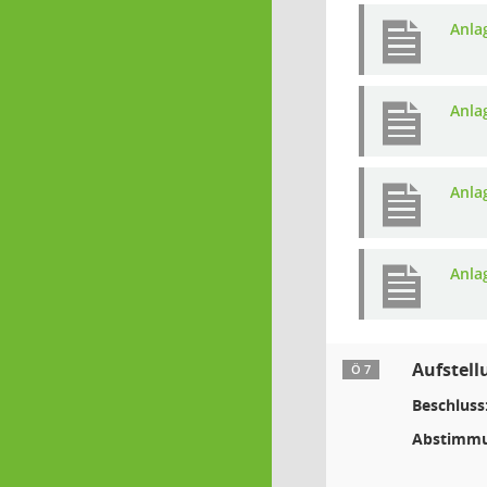
Anla
Anla
Anla
Anla
Aufstel
Ö 7
Beschluss
Abstimmu