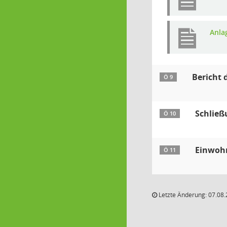
Anla
Bericht 
Ö 9
Schließ
Ö 10
Einwoh
Ö 11
Letzte Änderung: 07.08.