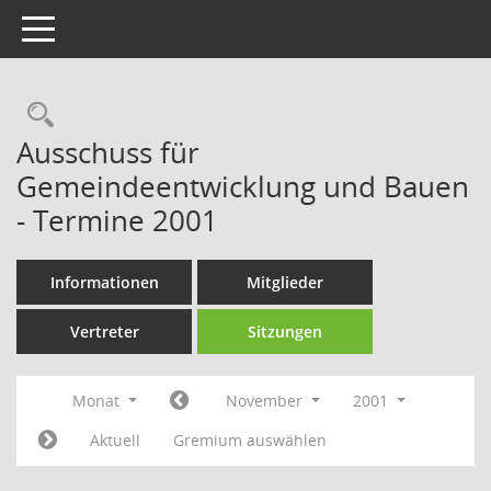
Toggle navigation
Rechercheauswahl
Ausschuss für
Gemeindeentwicklung und Bauen
- Termine 2001
Informationen
Mitglieder
Vertreter
Sitzungen
Monat
November
2001
Aktuell
Gremium auswählen