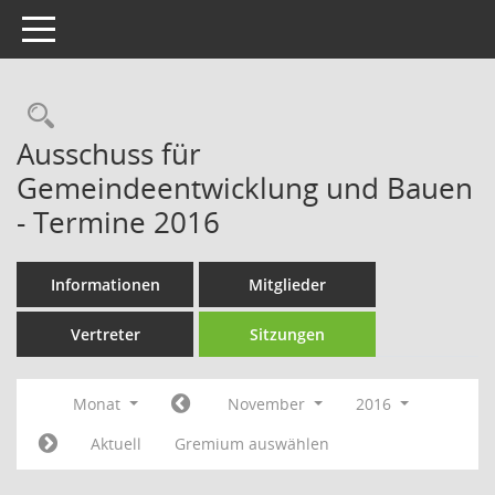
Toggle navigation
Rechercheauswahl
Ausschuss für
Gemeindeentwicklung und Bauen
- Termine 2016
Informationen
Mitglieder
Vertreter
Sitzungen
Monat
November
2016
Aktuell
Gremium auswählen