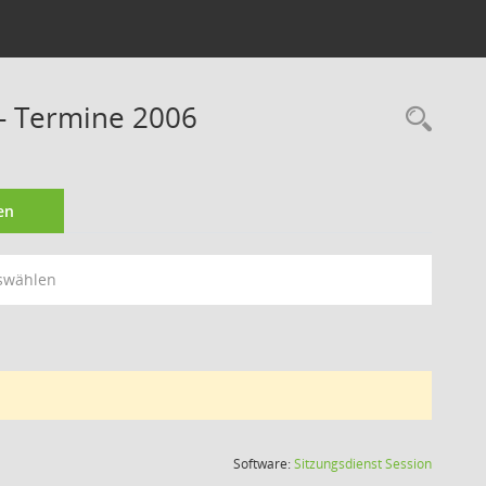
- Termine 2006
Rec
en
swählen
(Wird in
Software:
Sitzungsdienst
Session