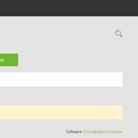
Rec
en
(Wird in
Software:
Sitzungsdienst
Session