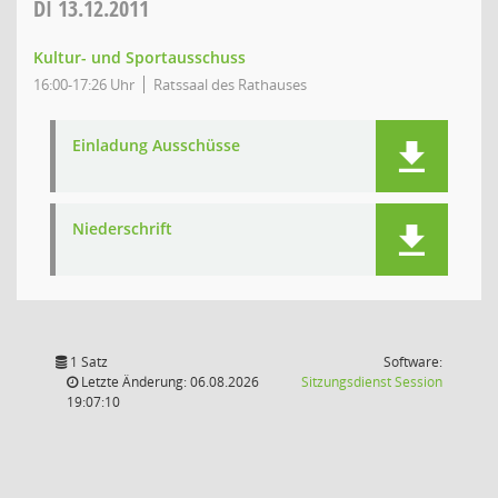
DI
13.12.2011
Kultur- und Sportausschuss
16:00-17:26 Uhr
Ratssaal des Rathauses
Einladung Ausschüsse
Niederschrift
1 Satz
Software:
(Wird in
Letzte Änderung: 06.08.2026
Sitzungsdienst
Session
19:07:10