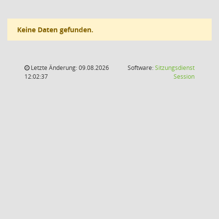
Keine Daten gefunden.
Letzte Änderung: 09.08.2026
Software:
Sitzungsdienst
(Wird in
12:02:37
Session