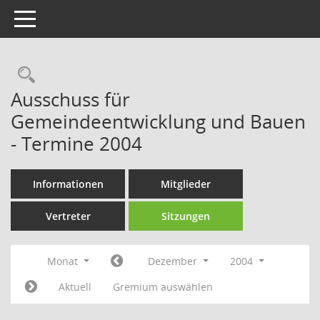
Toggle navigation
Rechercheauswahl
Ausschuss für
Gemeindeentwicklung und Bauen
- Termine 2004
Informationen
Mitglieder
Vertreter
Sitzungen
Monat
Dezember
2004
Aktuell
Gremium auswählen